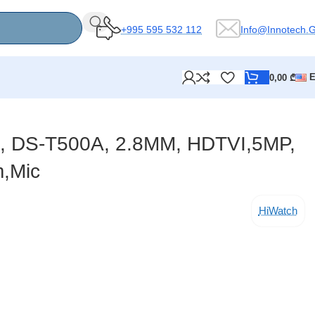
+995 595 532 112
Info@innotech.
0,00
₾
h, DS-T500A, 2.8MM, HDTVI,5MP,
m,Mic
HiWatch