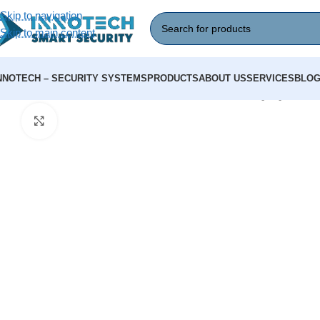
Skip to navigation
Skip to main content
NNOTECH – SECURITY SYSTEMS
PRODUCTS
ABOUT US
SERVICES
BLO
Home
/
Video Surveillance
/
Analog Cameras (CVI/TVI)
/
კამერა, Hiw
Click to enlarge