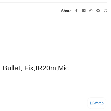
Share:
ullet, Fix,IR20m,Mic
HiWatch