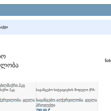
ᲢᲐᲥᲢᲘ
ბო
ნა
ილობა
მაქრი 2კგ
Საგანგებო Სიტუაციების Მოდული (PA-
8815E)
ღჭურვილობა
,
ყველა
საგანგებო აღჭურვილობა
,
ყველა
პროდუქტი
790,00
₾