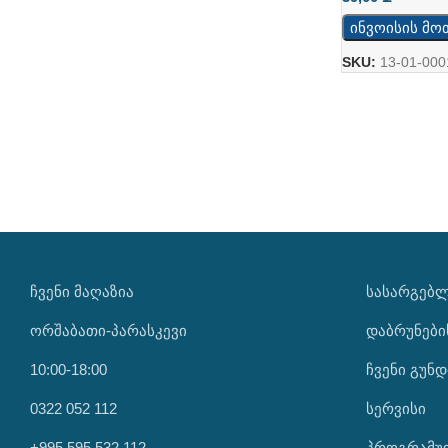
ინვოისის მო
SKU:
13-01-000
ᲩᲕᲔᲜᲘ ᲛᲐᲦᲐᲖᲘᲐ
ᲡᲐᲡᲐᲠᲒᲔᲑ
ორშაბათი-პარასკევი
დაბრუნები
10:00-18:00
ჩვენი გუნდ
0322 052 112
სერვისი
+995 595 532 112
პროგრამუ