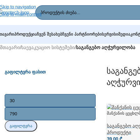
Skip to navigation
Skip to main content
ᲗᲐᲕᲐᲠᲘ
ᲞᲠᲝᲓᲣᲥᲪᲘᲐ
ᲩᲕᲔᲜ ᲨᲔᲡᲐᲮᲔᲑ
ᲩᲕᲔᲜᲘ ᲞᲐᲠᲢᲜᲘᲝᲠᲔᲑᲘ
ᲡᲔᲠᲕᲘᲡᲘ
ᲛᲔᲓᲘᲐ
ᲙᲝᲜ
მთავარი
/
საევაკუაციო სისტემები
/
საგანგებო აღჭურვილობა
Საგანგე
Გაფილტვრა Ფასით
Აღჭურვ
Მანქანის Ცეცხლ
საგანგებო ა
ᲒᲐᲤᲘᲚᲢᲕᲠᲐ
პროდუქტი
39,00
₾