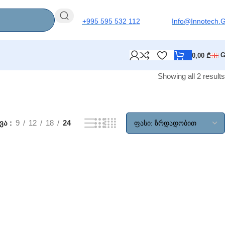
+995 595 532 112
Info@innotech.
0,00
₾
Showing all 2 results
ხვა
9
12
18
24