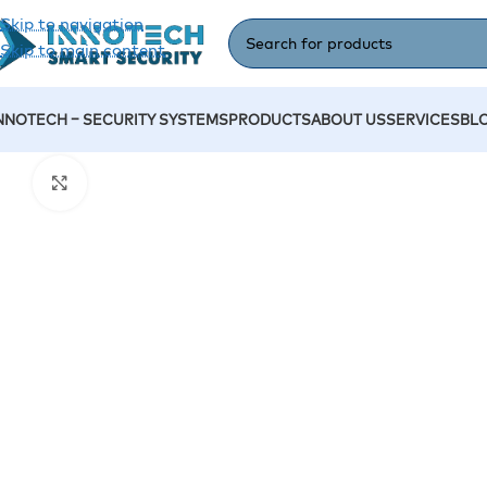
Skip to navigation
Skip to main content
NNOTECH – SECURITY SYSTEMS
PRODUCTS
ABOUT US
SERVICES
BL
Home
/
Accessories
/
Electric Bolt
Click to enlarge