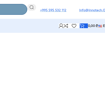
+995 595 532 112
Info@innotech.
0,00
₾