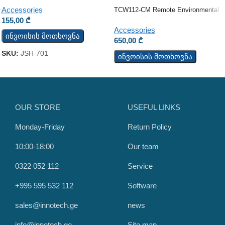
Accessories
TCW112-CM Remote Environmental
Monitoring Board
155,00
₾
Accessories
ინვოისის მოთხოვნა
650,00
₾
SKU:
JSH-701
ინვოისის მოთხოვნა
OUR STORE
USEFUL LINKS
Monday-Friday
Return Policy
10:00-18:00
Our team
0322 052 112
Service
+995 595 532 112
Software
sales@innotech.ge
news
info@innotech.ge
Site map