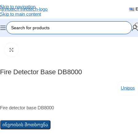
Skip to navigation
Skip to main content
Home
/
Fire Alarm
/
Fire Detectors
Click to enlarge
Fire Detector Base DB8000
Unipos
Fire detector base DB8000
ინვოისის მოთხოვნა