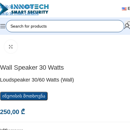
Skip to navigation
Skip to main content
Home
/
Accessories
Click to enlarge
Wall Speaker 30 Watts
Loudspeaker 30/60 Watts (wall)
ინვოისის მოთხოვნა
250,00
₾