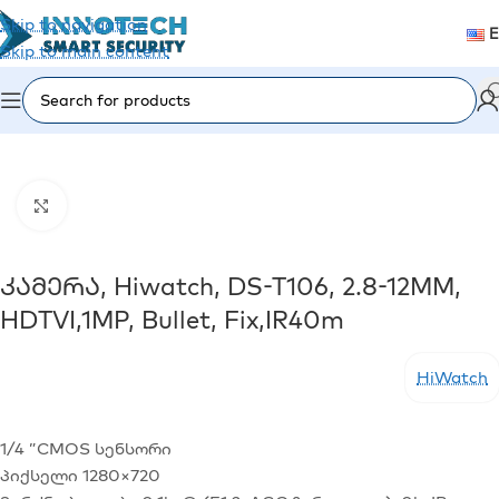
Skip to navigation
Skip to main content
Home
/
Video Surveillance
/
Analog Cameras (CVI/TVI)
Click to enlarge
Კამერა, Hiwatch, DS-T106, 2.8-12MM,
HDTVI,1MP, Bullet, Fix,IR40m
HiWatch
1/4 ”CMOS სენსორი
პიქსელი 1280×720