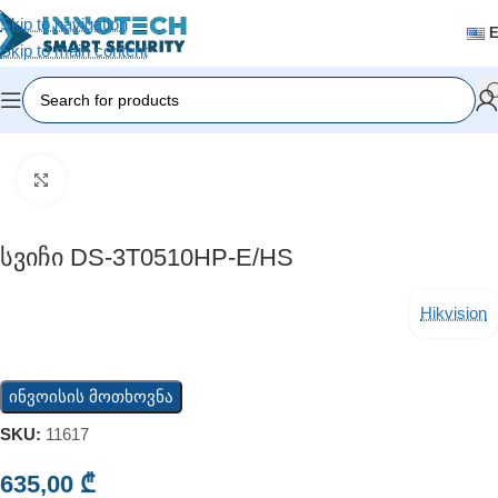
Skip to navigation
Skip to main content
Home
/
Video Surveillance
/
PoE Switches
Click to enlarge
Სვიჩი DS-3T0510HP-E/HS
Hikvision
ინვოისის მოთხოვნა
SKU:
11617
635,00
₾