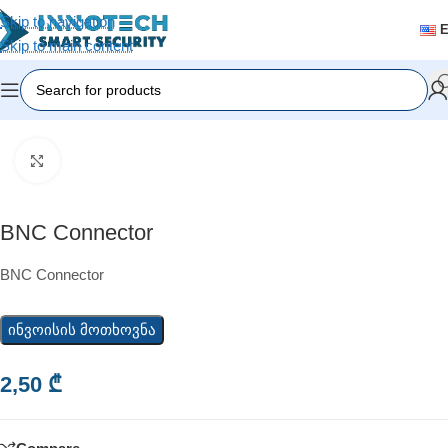
Skip to navigation
Skip to main content
Home
/
Video Surveillance
/
Camera Accessories
Click to enlarge
BNC Connector
BNC Connector
ინვოისის მოთხოვნა
2,50
₾