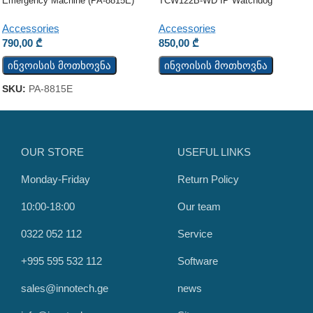
Emergency Machine (PA-8815E)
TCW122B-WD IP Watchdog
Monitoring Module
Accessories
Accessories
790,00
₾
850,00
₾
ინვოისის მოთხოვნა
ინვოისის მოთხოვნა
SKU:
PA-8815E
OUR STORE
USEFUL LINKS
Monday-Friday
Return Policy
10:00-18:00
Our team
0322 052 112
Service
+995 595 532 112
Software
sales@innotech.ge
news