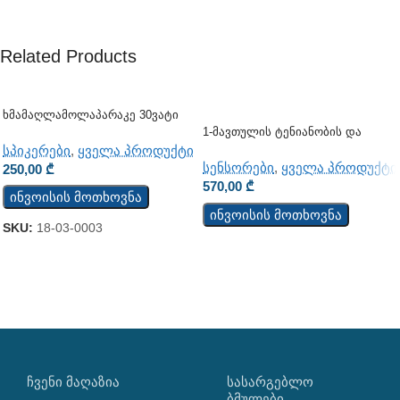
Related Products
Ხმამაღლამოლაპარაკე 30ვატი
(კედლის)
1-Მავთულის Ტენიანობის Და
Ტემპერატურის Სენსორი TSH202
სპიკერები
,
ყველა პროდუქტი
სენსორები
,
ყველა პროდუქტი
250,00
₾
570,00
₾
ინვოისის მოთხოვნა
ინვოისის მოთხოვნა
SKU:
18-03-0003
ᲩᲕᲔᲜᲘ ᲛᲐᲦᲐᲖᲘᲐ
ᲡᲐᲡᲐᲠᲒᲔᲑᲚᲝ
ᲑᲛᲣᲚᲔᲑᲘ