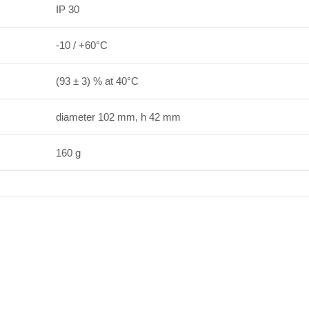
IP 30
-10 / +60°С
(93 ± 3) % at 40°С
diameter 102 mm, h 42 mm
160 g