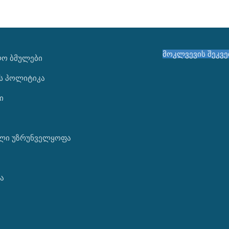
მოკლვევის შეკვ
ᲚᲝ ᲑᲛᲣᲚᲔᲑᲘ
ს პოლიტიკა
ი
ლი უზრუნველყოფა
ა