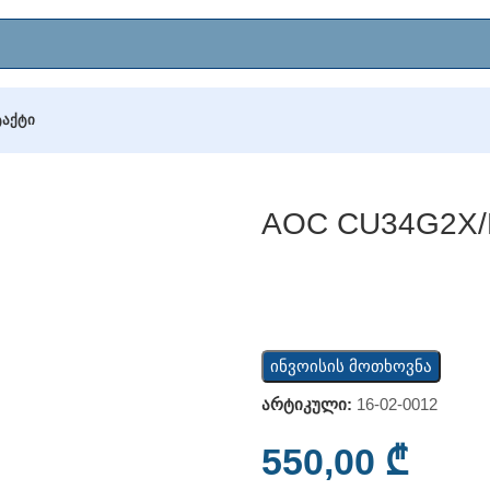
ᲢᲐᲥᲢᲘ
/BK
AOC CU34G2X
ინვოისის მოთხოვნა
არტიკული:
16-02-0012
550,00
₾