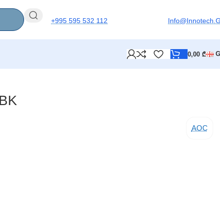
+995 595 532 112
Info@innotech.
0,00
₾
/BK
AOC