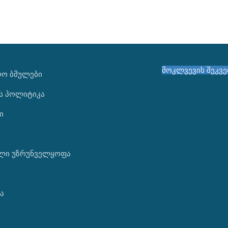
მოკლვევის შეკვ
ᲚᲝ ᲑᲛᲣᲚᲔᲑᲘ
ს პოლიტიკა
ი
ლი უზრუნველყოფა
ა