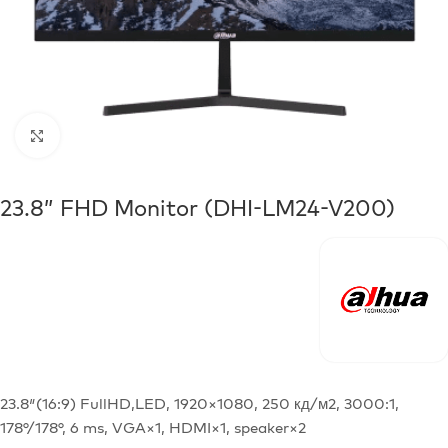
Click to enlarge
23.8” FHD Monitor (DHI-LM24-V200)
23.8″(16:9) FullHD,LED, 1920×1080, 250 кд/м2, 3000:1,
178°/178°, 6 ms, VGA×1, HDMI×1, speaker×2