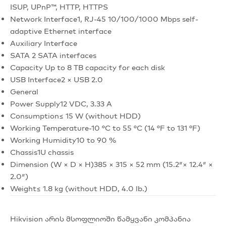
ISUP, UPnP™, HTTP, HTTPS
Network Interface
1, RJ-45 10/100/1000 Mbps self-
adaptive Ethernet interface
Auxiliary Interface
SATA
2 SATA interfaces
Capacity
Up to 8 TB capacity for each disk
USB Interface
2 × USB 2.0
General
Power Supply
12 VDC, 3.33 A
Consumption
≤ 15 W (without HDD)
Working Temperature
-10 °C to 55 °C (14 °F to 131 °F)
Working Humidity
10 to 90 %
Chassis
1U chassis
Dimension (W × D × H)
385 × 315 × 52 mm (15.2″× 12.4″ ×
2.0″)
Weight
≤ 1.8 kg (without HDD, 4.0 lb.)
Hikvision არის მსოფლიოში წამყვანი კომპანია