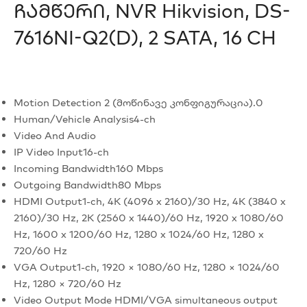
Ჩამწერი, NVR Hikvision, DS-
7616NI-Q2(D), 2 SATA, 16 CH
Motion Detection 2 (მოწინავე კონფიგურაცია).0
Human/Vehicle Analysis
4-ch
Video And Audio
IP Video Input
16-ch
Incoming Bandwidth
160 Mbps
Outgoing Bandwidth
80 Mbps
HDMI Output
1-ch, 4K (4096 x 2160)/30 Hz, 4K (3840 x
2160)/30 Hz, 2K (2560 x 1440)/60 Hz, 1920 x 1080/60
Hz, 1600 x 1200/60 Hz, 1280 x 1024/60 Hz, 1280 x
720/60 Hz
VGA Output
1-ch, 1920 × 1080/60 Hz, 1280 × 1024/60
Hz, 1280 × 720/60 Hz
Video Output Mode
HDMI/VGA simultaneous output