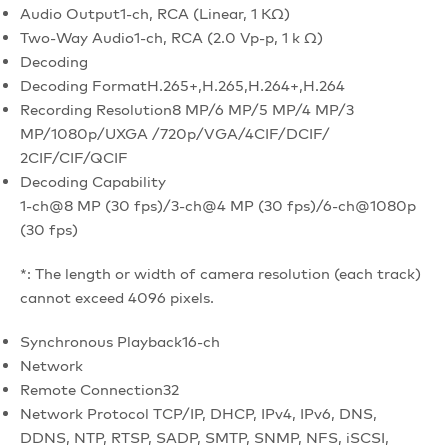
Audio Output
1-ch, RCA (Linear, 1 KΩ)
Two-Way Audio
1-ch, RCA (2.0 Vp-p, 1 k Ω)
Decoding
Decoding Format
H.265+,H.265,H.264+,H.264
Recording Resolution
8 MP/6 MP/5 MP/4 MP/3
MP/1080p/UXGA /720p/VGA/4CIF/DCIF/
2CIF/CIF/QCIF
Decoding Capability
1-ch@8 MP (30 fps)/3-ch@4 MP (30 fps)/6-ch@1080p
(30 fps)
*: The length or width of camera resolution (each track)
cannot exceed 4096 pixels.
Synchronous Playback
16-ch
Network
Remote Connection
32
Network Protocol
TCP/IP, DHCP, IPv4, IPv6, DNS,
DDNS, NTP, RTSP, SADP, SMTP, SNMP, NFS, iSCSI,