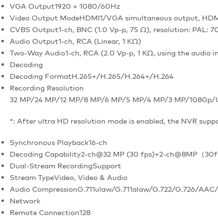
VGA Output
1920 × 1080/60Hz
Video Output Mode
HDMI1/VGA simultaneous output, HDM
CVBS Output
1-ch, BNC (1.0 Vp-p, 75 Ω), resolution: PAL: 
Audio Output
1-ch, RCA (Linear, 1 KΩ)
Two-Way Audio
1-ch, RCA (2.0 Vp-p, 1 KΩ, using the audio i
Decoding
Decoding Format
H.265+/H.265/H.264+/H.264
Recording Resolution
32 MP/24 MP/12 MP/8 MP/6 MP/5 MP/4 MP/3 MP/1080p/
*: After ultra HD resolution mode is enabled, the NVR supp
Synchronous Playback
16-ch
Decoding Capability
2-ch@32 MP (30 fps)+2-ch@8MP（30fp
Dual-Stream Recording
Support
Stream Type
Video, Video & Audio
Audio Compression
G.711ulaw/G.711alaw/G.722/G.726/AA
Network
Remote Connection
128