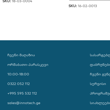
SKU:
18-03-0004
SKU:
16-02-0013
ᲩᲕᲔᲜᲘ ᲛᲐᲦᲐᲖᲘᲐ
ᲡᲐᲡᲐᲠᲒᲔᲑ
ორშაბათი-პარასკევი
დაბრუნებ
10:00-18:00
ჩვენი გუნ
0322 052 112
სერვისი
+995 595 532 112
პროგრამუ
sales@innotech.ge
სიახლეებ