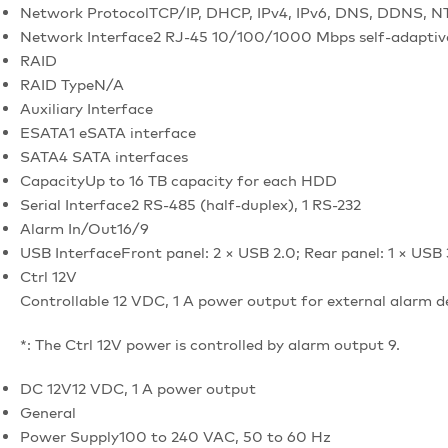
Network Protocol
TCP/IP, DHCP, IPv4, IPv6, DNS, DDNS, N
Network Interface
2 RJ-45 10/100/1000 Mbps self-adaptive
RAID
RAID Type
N/A
Auxiliary Interface
ESATA
1 eSATA interface
SATA
4 SATA interfaces
Capacity
Up to 16 TB capacity for each HDD
Serial Interface
2 RS-485 (half-duplex), 1 RS-232
Alarm In/Out
16/9
USB Interface
Front panel: 2 × USB 2.0; Rear panel: 1 × USB 
Ctrl 12V
Controllable 12 VDC, 1 A power output for external alarm de
*: The Ctrl 12V power is controlled by alarm output 9.
DC 12V
12 VDC, 1 A power output
General
Power Supply
100 to 240 VAC, 50 to 60 Hz