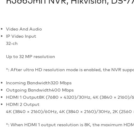
Ჩამწერი NVR, Hikvision, DS-7
Video And Audio
IP Video Input
32-ch
Up to 32 MP resolution
*: After ultra HD resolution mode is enabled, the NVR su
Incoming Bandwidth
320 Mbps
Outgoing Bandwidth
400 Mbps
HDMI 1 Output
8K (7680 × 4320)/30Hz, 4K (3840 × 2160)/
HDMI 2 Output
4K (3840 × 2160)/60Hz, 4K (3840 × 2160)/30Hz, 2K (2560
*: When HDMI 1 output resolution is 8K, the maximum HDM