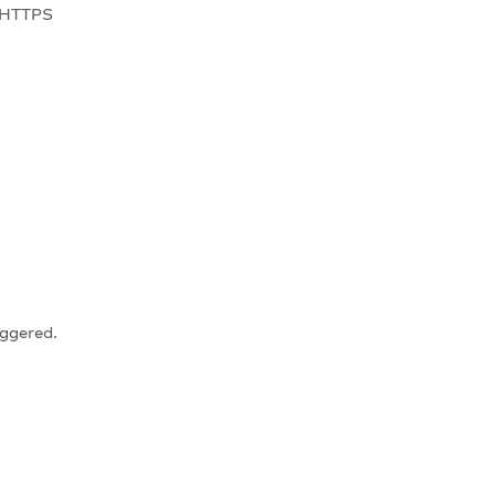
, HTTPS
iggered.