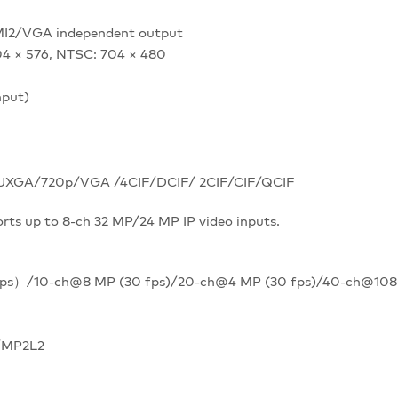
I2/VGA independent output
704 × 576, NTSC: 704 × 480
nput)
UXGA/720p/VGA /4CIF/DCIF/ 2CIF/CIF/QCIF
orts up to 8-ch 32 MP/24 MP IP video inputs.
s）/10-ch@8 MP (30 fps)/20-ch@4 MP (30 fps)/40-ch@1080
C/MP2L2