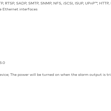
TP, RTSP, SADP, SMTP, SNMP, NFS, iSCSI, ISUP, UPnP™, HTTP
 Ethernet interfaces
3.0
vice; The power will be turned on when the alarm output is tr