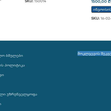
SKU:
150014
1500,00
₾
ინვოისი
SKU:
16-02
მოკლვევის შეკვ
ᲚᲝ ᲑᲛᲣᲚᲔᲑᲘ
ის პოლიტიკა
დი
ლი უზრუნველყოფა
ი