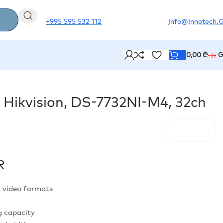
+995 595 532 112
Info@innotech.
0,00
₾
G
ikvision, DS-7732NI-M4, 32ch
R
 video formats
 capacity