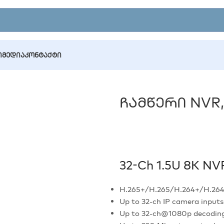
Ი
ᲛᲔᲓᲘᲐ
ᲙᲝᲜᲢᲐᲥᲢᲘ
ბა (DVR/NVR)
/
ჩამწერი NVR, Hikvision, DS-7732NI-M4, 32ch
Ჩამწერი NVR, H
32-Ch 1.5U 8K NV
H.265+/H.265/H.264+/H.264
Up to 32-ch IP camera inputs
Up to 32-ch@1080p decoding