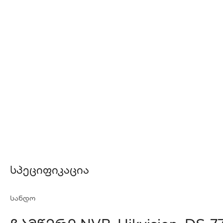
Სპეციფიკაცია
სანდო