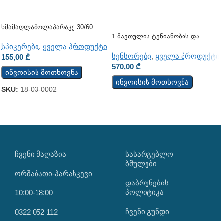
Ხმამაღლამოლაპარაკე 30/60
Ვატი (ჭერის) (JSH-701)
1-Მავთულის Ტენიანობის Და
Ტემპერატურის Სენსორი TSH202
სპიკერები
,
ყველა პროდუქტი
სენსორები
,
ყველა პროდუქტი
155,00
₾
570,00
₾
ინვოისის მოთხოვნა
ინვოისის მოთხოვნა
SKU:
18-03-0002
ᲩᲕᲔᲜᲘ ᲛᲐᲦᲐᲖᲘᲐ
ᲡᲐᲡᲐᲠᲒᲔᲑᲚᲝ
ᲑᲛᲣᲚᲔᲑᲘ
ორშაბათი-პარასკევი
დაბრუნების
პოლიტიკა
10:00-18:00
ჩვენი გუნდი
0322 052 112