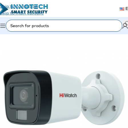
Skip to navigation
Skip to main content
Home
/
Video Surveillance
/
Analog Cameras (CVI/TVI)