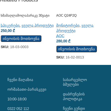
Ხმამაღლამოლაპარაკე 30ვატი
AOC Q24P2Q
(კედლის)
მონიტორები
,
ყველა
სპიკერები
,
ყველა პროდუქტი
პროდუქტი
250,00
₾
AOC
ინვოისის მოთხოვნა
280,00
₾
SKU:
18-03-0003
ინვოისის მოთხოვნა
SKU:
16-02-0013
ᲩᲕᲔᲜᲘ ᲛᲐᲦᲐᲖᲘᲐ
ᲡᲐᲡᲐᲠᲒᲔᲑᲚᲝ
ᲑᲛᲣᲚᲔᲑᲘ
ორშაბათი-პარასკევი
დაბრუნების
პოლიტიკა
10:00-18:00
ჩვენი გუნდი
0322 052 112