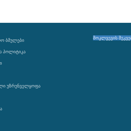
მოკლვევის შეკვ
ᲚᲝ ᲑᲛᲣᲚᲔᲑᲘ
ს პოლიტიკა
ი
ლი უზრუნველყოფა
ა