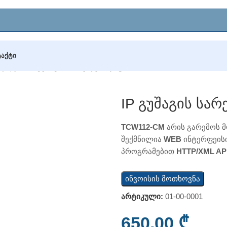
ᲢᲐᲥᲢᲘ
დულები
/
IP გუშაგის სარელეო დაფა TCW112-WD
IP Გუშაგის Ს
TCW112-CM
არის გარემოს მ
შექმნილია
WEB
ინტერფეის
პროგრამებით
HTTP/XML AP
ინვოისის მოთხოვნა
არტიკული:
01-00-0001
650,00
₾