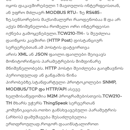
იყოს დაკავშირებული 1 მავთულის ინტერფეისთან,
ან უფრო მძლავრ
MODBUS RTU
– ზე
RS485
–
ზე.სენსორების მაქსიმალური რაოდენობაა 8 და არ
აქვს მნიშვნელობა რომელი ორი ინტერფეისი
იქნება გამოყენებული.
TCW210-TH
– ს შეუძლია
დაიწყოს კავშირი (
HTTP Post
) დისტანციურ
სერვერებთან.ამ პოსტის დატვირთვა
არის
XML
ან
JSON
ფაილი.ფაილები შეიცავს
მონიტორინგის პარამეტრების მიმდინარე
მნიშვნელობებს.
HTTP
პოსტი შეიძლება გაიგზავნოს
პერიოდულად ან განგაშის წინა
პირობებზე.სტანდარტული პროტოკოლები
SNMP,
MODBUS/TCP და HTTP/API
ასევე
ხელმისაწვდომია
M2M
პროგრამებისთვის.
TCW210-
TH
მხარს უჭერს
ThingSpeak
სერვერთან
კომუნიკაციას.ოთხი განსხვავებული პარამეტრის
(არხის) დამუშავება შესაძლებელია
ერთდროულად.როგორ დააინსტალიროთ