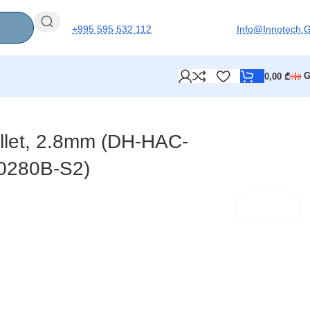
+995 595 532 112
Info@innotech.
0,00
₾
B-S2)
llet, 2.8mm (DH-HAC-
0280B-S2)