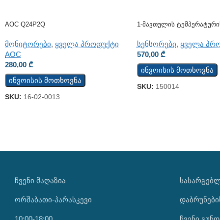
AOC Q24P2Q
1-Მავთულის Ტემპერატური
TST100
მონიტორები
,
ყველა პროდუქტი
სენსორები
,
ყველა პრ
AOC
570,00
₾
280,00
₾
ინვოისის მოთხოვნა
ინვოისის მოთხოვნა
SKU:
150014
SKU:
16-02-0013
ᲩᲕᲔᲜᲘ ᲛᲐᲦᲐᲖᲘᲐ
ᲡᲐᲡᲐᲠᲒᲔᲑ
ორშაბათი-პარასკევი
დაბრუნები
10:00-18:00
ჩვენი გუნდ