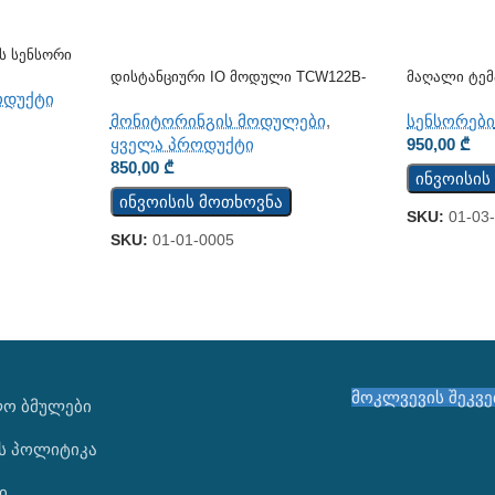
ს Სენსორი
Დისტანციური IO Მოდული TCW122B-
Მაღალი Ტემ
CM
TST200
ოდუქტი
მონიტორინგის მოდულები
,
სენსორებ
ყველა პროდუქტი
950,00
₾
850,00
₾
ინვოისის
ინვოისის მოთხოვნა
SKU:
01-03
SKU:
01-01-0005
მოკლვევის შეკვ
ᲚᲝ ᲑᲛᲣᲚᲔᲑᲘ
ს პოლიტიკა
ი