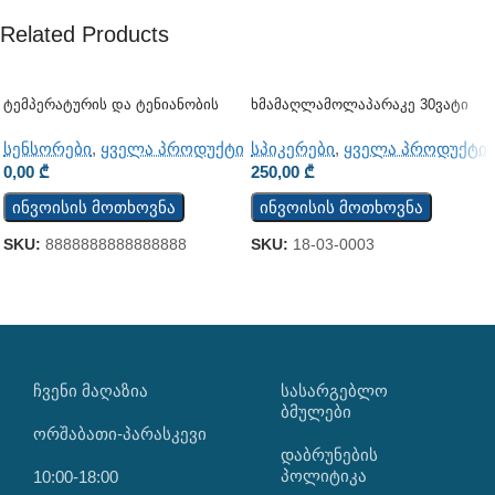
Related Products
Ტემპერატურის Და Ტენიანობის
Ხმამაღლამოლაპარაკე 30ვატი
Ციფრული Სენსორი Sensor
(კედლის)
TSH202v3
სენსორები
,
ყველა პროდუქტი
სპიკერები
,
ყველა პროდუქტი
0,00
₾
250,00
₾
ინვოისის მოთხოვნა
ინვოისის მოთხოვნა
SKU:
8888888888888888
SKU:
18-03-0003
ᲩᲕᲔᲜᲘ ᲛᲐᲦᲐᲖᲘᲐ
ᲡᲐᲡᲐᲠᲒᲔᲑᲚᲝ
ᲑᲛᲣᲚᲔᲑᲘ
ორშაბათი-პარასკევი
დაბრუნების
პოლიტიკა
10:00-18:00