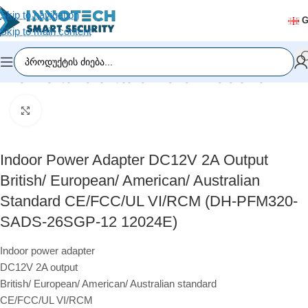
Skip to navigation
Skip to main content
მთავარი
/
ვიდეომეთვალყურეობა
/
კამერის აქსესუარები
Click to enlarge
Indoor Power Adapter DC12V 2A Output
British/ European/ American/ Australian
Standard CE/FCC/UL VI/RCM (DH-PFM320-
SADS-26SGP-12 12024E)
Indoor power adapter
DC12V 2A output
British/ European/ American/ Australian standard
CE/FCC/UL VI/RCM