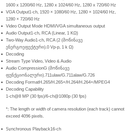
1600 x 1200/60 Hz, 1280 x 1024/60 Hz, 1280 x 720/60 Hz
VGA Output
1-ch, 1920 × 1080/60 Hz, 1280 × 1024/60 Hz,
1280 × 720/60 Hz
Video Output Mode
HDMI/VGA simultaneous output
Audio Output
1-ch, RCA (Linear, 1 KΩ)
Two-Way Audio
1-ch, RCA (2 (მოწინავე
ენერგოეფექტური).0 Vp-p, 1 k Ω)
Decoding
Stream Type
Video, Video & Audio
Audio Compression
G (მოწინავე
ფუნქციონალური).711ulaw/G.711alaw/G.726
Decoding Format
H.265/H.265+/H.264/H.264+/MPEG4
Decoding Capability
1-ch@8 MP (30 fps)/6-ch@1080p (30 fps)
*: The length or width of camera resolution (each track) cannot
exceed 4096 pixels.
Synchronous Playback
16-ch