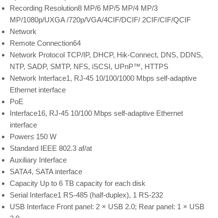
Recording Resolution
8 MP/6 MP/5 MP/4 MP/3
MP/1080p/UXGA /720p/VGA/4CIF/DCIF/ 2CIF/CIF/QCIF
Network
Remote Connection
64
Network Protocol
TCP/IP, DHCP, Hik-Connect, DNS, DDNS,
NTP, SADP, SMTP, NFS, iSCSI, UPnP™, HTTPS
Network Interface
1, RJ-45 10/100/1000 Mbps self-adaptive
Ethernet interface
PoE
Interface
16, RJ-45 10/100 Mbps self-adaptive Ethernet
interface
Power
≤ 150 W
Standard
IEEE 802.3 af/at
Auxiliary Interface
SATA
4, SATA interface
Capacity
Up to 6 TB capacity for each disk
Serial Interface
1 RS-485 (half-duplex), 1 RS-232
USB Interface
Front panel: 2 × USB 2.0; Rear panel: 1 × USB