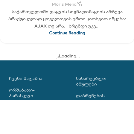
Moris Melia
ᲛᲐᲘ
საქართველოში დაცვის სიგნალიზაციის არჩევა
პრაქტიკულად ყოველთვის ერთი კითხვით იწყება:
AJAX თუ არა. ბრენდი უკვ...
Continue Reading
Loading...
ᲩᲕᲔᲜᲘ ᲛᲐᲦᲐᲖᲘᲐ
ᲡᲐᲡᲐᲠᲒᲔᲑᲚᲝ
ᲑᲛᲣᲚᲔᲑᲘ
ორშაბათი-
პარასკევი
დაბრუნების
პოლიტიკა
10:00-18:00
ჩვენი გუნდი
0322 052 112
სერვისი
+995 595 532 112