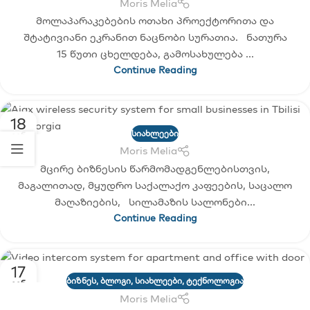
Moris Melia
მოლაპარაკებების ოთახი პროექტორითა და
შტატივიანი ეკრანით ნაცნობი სურათია. ნათურა
15 წუთი ცხელდება, გამოსახულება ...
Continue Reading
18
ᲡᲘᲐᲮᲚᲔᲔᲑᲘ
ᲘᲕᲜ
Moris Melia
ა
მცირე ბიზნესის წარმომადგენლებისთვის,
მაგალითად, მყუდრო საქალაქო კაფეების, საცალო
მაღაზიების, სილამაზის სალონები...
Continue Reading
17
ᲑᲘᲖᲜᲔᲡ
,
ᲑᲚᲝᲒᲘ
,
ᲡᲘᲐᲮᲚᲔᲔᲑᲘ
,
ᲢᲔᲥᲜᲝᲚᲝᲒᲘᲐ
ᲘᲕᲜ
Moris Melia