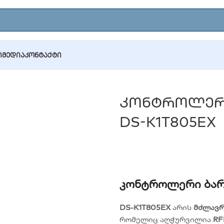
Ი
ᲛᲔᲓᲘᲐ
ᲙᲝᲜᲢᲐᲥᲢᲘ
ი ბარათის წამკითხველი DS-K1T805EX
Კონტროლერი
DS-K1T805EX
Კონტროლერი Ბარ
DS-K1T805EX
არის
მძლავრ
რომელიც აღჭურვილია
RF