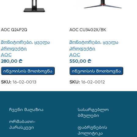
AOC Q24P2Q
AOC CU34G2X/BK
მონიტორები
,
ყველა
მონიტორები
,
ყველა
პროდუქტი
პროდუქტი
AOC
AOC
280,00
₾
550,00
₾
ინვოისის მოთხოვნა
ინვოისის მოთხოვნა
SKU:
16-02-0013
SKU:
16-02-0012
ᲩᲕᲔᲜᲘ ᲛᲐᲦᲐᲖᲘᲐ
ᲡᲐᲡᲐᲠᲒᲔᲑᲚᲝ
ᲑᲛᲣᲚᲔᲑᲘ
ორშაბათი-
პარასკევი
დაბრუნების
პოლიტიკა