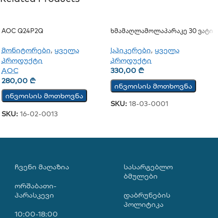
AOC Q24P2Q
Ხმამაღლამოლაპარაკე 30 Ვატი
(გარე)
მონიტორები
,
ყველა
სპიკერები
,
ყველა
პროდუქტი
პროდუქტი
AOC
330,00
₾
280,00
₾
ინვოისის მოთხოვნა
ინვოისის მოთხოვნა
SKU:
18-03-0001
SKU:
16-02-0013
ᲩᲕᲔᲜᲘ ᲛᲐᲦᲐᲖᲘᲐ
ᲡᲐᲡᲐᲠᲒᲔᲑᲚᲝ
ᲑᲛᲣᲚᲔᲑᲘ
ორშაბათი-
პარასკევი
დაბრუნების
პოლიტიკა
10:00-18:00