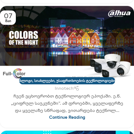
07
ᲛᲐᲘ
ს
,
ᲑᲚᲝᲒᲘ
,
ᲡᲘᲐᲮᲚᲔᲔᲑᲘ
,
ᲣᲡᲐᲤᲠᲗᲮᲝᲔᲑᲘᲡ ᲢᲔᲥᲜᲝᲚᲝᲒᲘᲔᲑᲘ
Innotech
ჩვენ ვცხოვრობთ ტექნოლოგიურ ეპოქაში. ე.წ.
„ციფრულ საუკუნეში“. ამ დროებში, ყველაფერზე
და ყველაზე სწრაფად, ვითარდება ტექნოლ...
Continue Reading