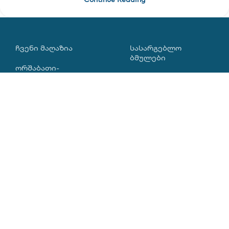
ᲩᲕᲔᲜᲘ ᲛᲐᲦᲐᲖᲘᲐ
ᲡᲐᲡᲐᲠᲒᲔᲑᲚᲝ
ᲑᲛᲣᲚᲔᲑᲘ
ორშაბათი-
პარასკევი
დაბრუნების
პოლიტიკა
10:00-18:00
ჩვენი გუნდი
0322 052 112
სერვისი
+995 595 532 112
პროგრამული
უზრუნველყოფა
sales@innotech.ge
სიახლეები
info@innotech.ge
საიტის რუკა
ჩვენი ლოკაცია