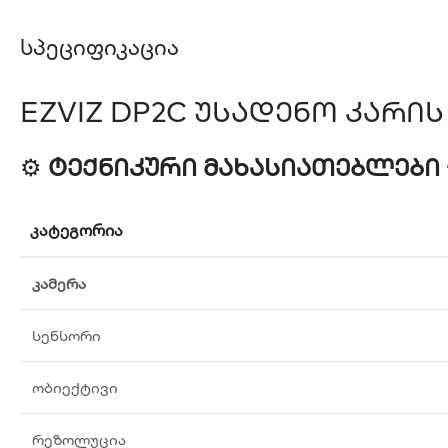
Სპეციფიკაცია
EZVIZ DP2C Უსადენო Კარი
⚙️
Ტექნიკური Მახასიათებლები –
ᲙᲐᲢᲔᲒᲝᲠᲘᲐ
კამერა
სენსორი
ობიექტივი
რეზოლუცია