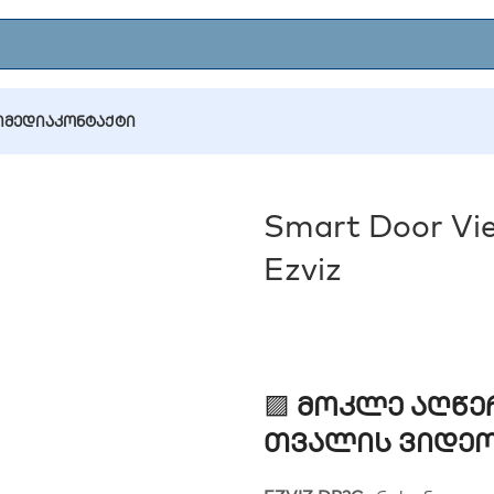
Ი
ᲛᲔᲓᲘᲐ
ᲙᲝᲜᲢᲐᲥᲢᲘ
 Viewer CS-DP2C-A0-6E2WPFBS, Ezviz
Smart Door V
Ezviz
🟪
Მოკლე Აღწერ
Თვალის Ვიდეო