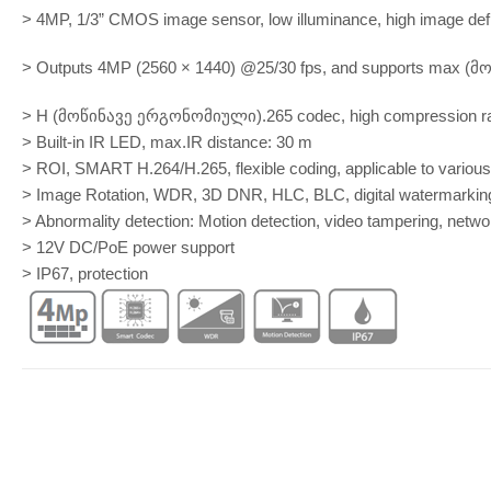
> 4MP, 1/3” CMOS image sensor, low illuminance, high image defi
> Outputs 4MP (2560 × 1440) @25/30 fps, and supports max 
> H (მოწინავე ერგონომიული).265 codec, high compression rate,
> Built-in IR LED, max.IR distance: 30 m
> ROI, SMART H.264/H.265, flexible coding, applicable to variou
> Image Rotation, WDR, 3D DNR, HLC, BLC, digital watermarking,
> Abnormality detection: Motion detection, video tampering, network
> 12V DC/PoE power support
> IP67, protection