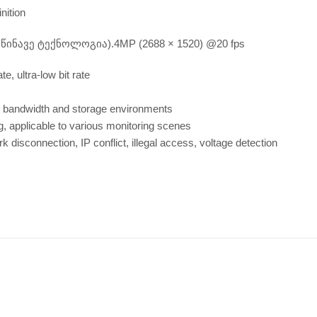
nition
(მოწინავე ტექნოლოგია).4MP (2688 × 1520) @20 fps
 ultra-low bit rate
s bandwidth and storage environments
 applicable to various monitoring scenes
 disconnection, IP conflict, illegal access, voltage detection