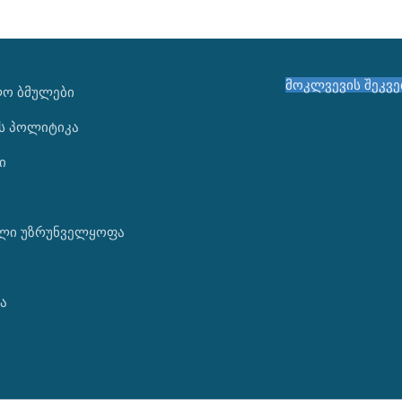
მოკლვევის შეკვ
ᲚᲝ ᲑᲛᲣᲚᲔᲑᲘ
ს პოლიტიკა
ი
ლი უზრუნველყოფა
ა