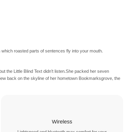
n which roasted parts of sentences fly into your mouth.
the Little Blind Text didn’t listen.She packed her seven
ast view back on the skyline of her hometown Bookmarksgrove, the
Wireless
Lightspeed and bluetooth max comfort for your