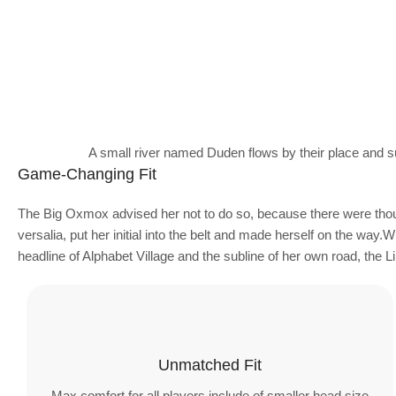
A small river named Duden flows by their place and sup
Game-Changing Fit
The Big Oxmox advised her not to do so, because there were thou
versalia, put her initial into the belt and made herself on the way
headline of Alphabet Village and the subline of her own road, the L
Unmatched Fit
Max comfort for all players include of smaller head size