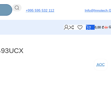
+995 595 532 112
Info@innotech.
0,00
₾
493UCX
AOC