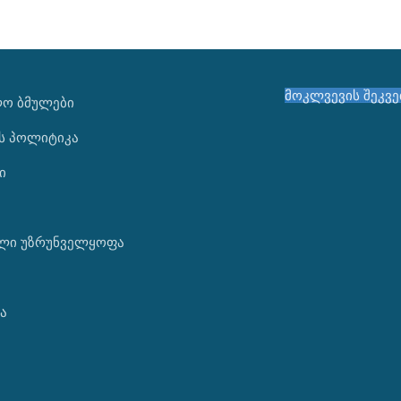
მოკლვევის შეკვ
ᲚᲝ ᲑᲛᲣᲚᲔᲑᲘ
ს პოლიტიკა
ი
ლი უზრუნველყოფა
ა