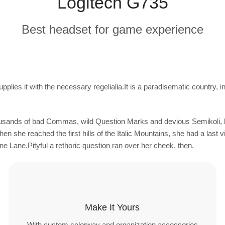
Logitech G735
Best headset for game experience
plies it with the necessary regelialia.It is a paradisematic country, i
sands of bad Commas, wild Question Marks and devious Semikoli, but 
.When she reached the first hills of the Italic Mountains, she had a l
ine Lane.Pityful a rethoric question ran over her cheek, then.
Make It Yours
With custom colorway and organization accessories