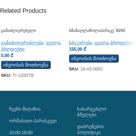
Related Products
Გამაძლიერებელი
Ხმამაღლამოლაპარაკე 30/60
Ვატი (ჭერის) (JSH-701)
გამაძლიერებლები
,
ყველა
სპიკერები
,
ყველა პროდუქტი
პროდუქტი
155,00
₾
0,00
₾
ინვოისის მოთხოვნა
ინვოისის მოთხოვნა
SKU:
18-03-0002
SKU:
TI-120DTB
ᲩᲕᲔᲜᲘ ᲛᲐᲦᲐᲖᲘᲐ
ᲡᲐᲡᲐᲠᲒᲔᲑᲚᲝ
ᲑᲛᲣᲚᲔᲑᲘ
ორშაბათი-პარასკევი
დაბრუნების
პოლიტიკა
10:00-18:00