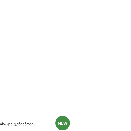
NEW
ისა Და Ტენიანობის
ს Ჩამწერი TCW210-TH