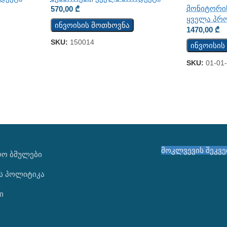
მონიტორი
570,00
₾
ყველა პრ
ინვოისის მოთხოვნა
1470,00
₾
SKU:
150014
ინვოისის
SKU:
01-01
მოკლვევის შეკვ
ᲚᲝ ᲑᲛᲣᲚᲔᲑᲘ
ს პოლიტიკა
ი