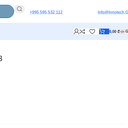
+995 595 532 112
Info@innotech.
0,00
₾
3