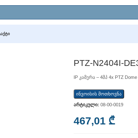
ᲢᲐᲥᲢᲘ
-DE3
PTZ-N2404I-DE
IP კამერა – 4მპ 4x PTZ Dome
ინვოისის მოთხოვნა
არტიკული:
08-00-0019
467,01
₾