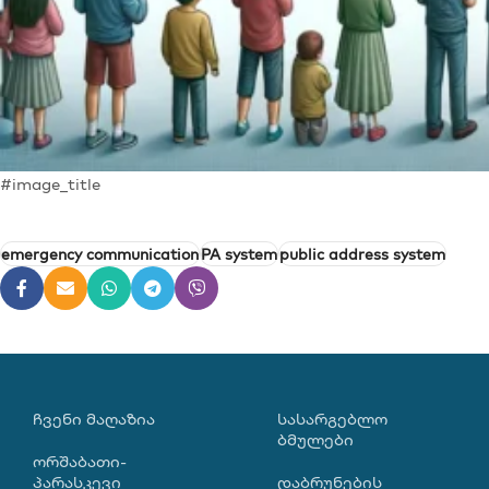
#image_title
emergency communication
PA system
public address system
ᲩᲕᲔᲜᲘ ᲛᲐᲦᲐᲖᲘᲐ
ᲡᲐᲡᲐᲠᲒᲔᲑᲚᲝ
ᲑᲛᲣᲚᲔᲑᲘ
ორშაბათი-
პარასკევი
დაბრუნების