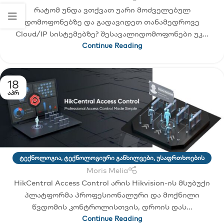
რატომ უნდა ვთქვათ უარი მოძველებულ
დომოფონებზე და გადავიდეთ თანამედროვე
Cloud/IP სისტემებზე? შესავალიდომოფონები უკ...
Continue Reading
18
ᲐᲞᲠ
ა
ᲢᲔᲥᲜᲝᲚᲝᲒᲘᲐ
,
ᲢᲔᲥᲜᲝᲚᲝᲒᲘᲣᲠᲘ ᲒᲐᲜᲮᲘᲚᲕᲔᲑᲘ
,
ᲣᲡᲐᲤᲠᲗᲮᲝᲔᲑᲘᲡ
Moris Melia
ᲡᲘᲡᲢᲔᲛᲔᲑᲘ
,
ᲣᲡᲐᲤᲠᲗᲮᲝᲔᲑᲘᲡ ᲢᲔᲜᲝᲚᲝᲒᲘᲔᲑᲘ
HikCentral Access Control არის Hikvision-ის მსუბუქი
პლატფორმა პროფესიონალური და მოქნილი
წვდომის კონტროლისთვის, დროის დას...
Continue Reading