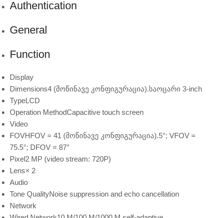
Authentication
General
Function
Display
Dimensions
4 (მოწინავე კონფიგურაცია).საოცარი 3-inch
Type
LCD
Operation Method
Capacitive touch screen
Video
FOV
HFOV = 41 (მოწინავე კონფიგურაცია).5°; VFOV =
75.5°; DFOV = 87°
Pixel
2 MP (video stream: 720P)
Lens
× 2
Audio
Tone Quality
Noise suppression and echo cancellation
Network
Wired Network
10 M/100 M/1000 M self-adaptive