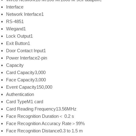
Interface
Network Interface
1
RS-485
1
Wiegand
1
Lock Output
1
Exit Button
1
Door Contact Input
1
Power Interface
2-pin
Capacity
Card Capacity
3,000
Face Capacity
3,000
Event Capacity
150,000
Authentication
Card Type
M1 card
Card Reading Frequency
13.56MHz
Face Recognition Duration
＜ 0.2 s
Face Recognition Accuracy Rate
＞99%
Face Recognition Distance
0.3 to 1.5 m