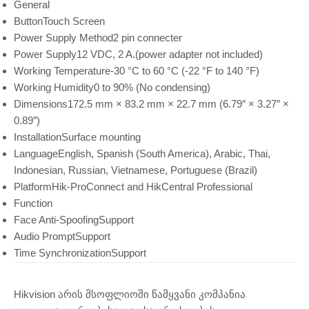
General
Button
Touch Screen
Power Supply Method
2 pin connecter
Power Supply
12 VDC, 2 A.(power adapter not included)
Working Temperature
-30 °C to 60 °C (-22 °F to 140 °F)
Working Humidity
0 to 90% (No condensing)
Dimensions
172.5 mm × 83.2 mm × 22.7 mm (6.79″ × 3.27″ ×
0.89″)
Installation
Surface mounting
Language
English, Spanish (South America), Arabic, Thai,
Indonesian, Russian, Vietnamese, Portuguese (Brazil)
Platform
Hik-ProConnect and HikCentral Professional
Function
Face Anti-Spoofing
Support
Audio Prompt
Support
Time Synchronization
Support
Hikvision არის მსოფლიოში წამყვანი კომპანია