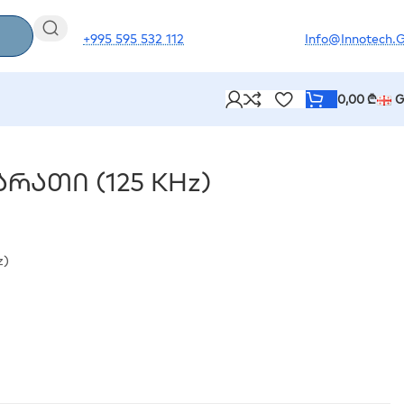
+995 595 532 112
Info@innotech.
0,00
₾
G
რათი (125 KHz)
z)