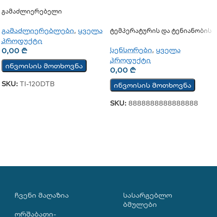
Გამაძლიერებელი
გამაძლიერებლები
,
ყველა
Ტემპერატურის Და Ტენიანობის
Ციფრული Სენსორი Sensor
პროდუქტი
TSH202v3
სენსორები
,
ყველა
0,00
₾
პროდუქტი
ინვოისის მოთხოვნა
0,00
₾
SKU:
TI-120DTB
ინვოისის მოთხოვნა
SKU:
8888888888888888
ᲩᲕᲔᲜᲘ ᲛᲐᲦᲐᲖᲘᲐ
ᲡᲐᲡᲐᲠᲒᲔᲑᲚᲝ
ᲑᲛᲣᲚᲔᲑᲘ
ორშაბათი-