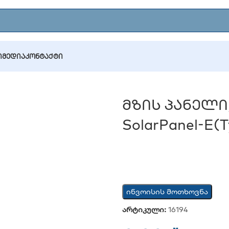
Ი
ᲛᲔᲓᲘᲐ
ᲙᲝᲜᲢᲐᲥᲢᲘ
პანელი,Ezviz,4-Meter Cable,CS-CMT-SolarPanel-E(Type-C 6
Მზის Პანელი,E
SolarPanel-E(
ინვოისის მოთხოვნა
არტიკული:
16194