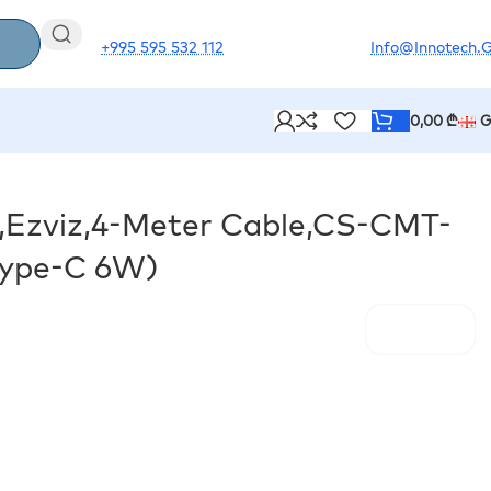
+995 595 532 112
Info@innotech.
0,00
₾
G
W)
zviz,4-Meter Cable,CS-CMT-
Type-C 6W)