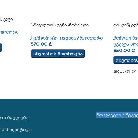
0 Ვატი
1-Მავთულის Ტენიანობის Და
Დისტანციუ
Ტემპერატურის Სენსორი TSH202
CM
როდუქტი
სენსორები
,
ყველა პროდუქტი
მონიტორ
570,00
₾
ყველა პრ
850,00
₾
ინვოისის მოთხოვნა
ინვოისი
SKU:
01-01
მოკლვევის შეკვ
ᲚᲝ ᲑᲛᲣᲚᲔᲑᲘ
ის პოლიტიკა