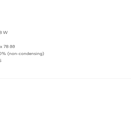
8 W
x 78 მმ
90% (non-condensing)
S