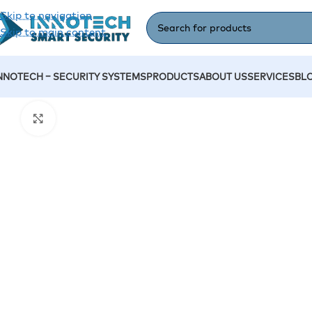
Skip to navigation
Skip to main content
NNOTECH – SECURITY SYSTEMS
PRODUCTS
ABOUT US
SERVICES
BL
Home
/
Video Surveillance
/
Recording Devices (DVR/NVR)
/
ჩ
Click to enlarge