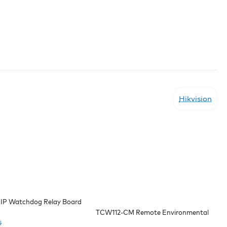
Hikvision
IP Watchdog Relay Board
TCW112-CM Remote Environmental
s
Monitoring Board