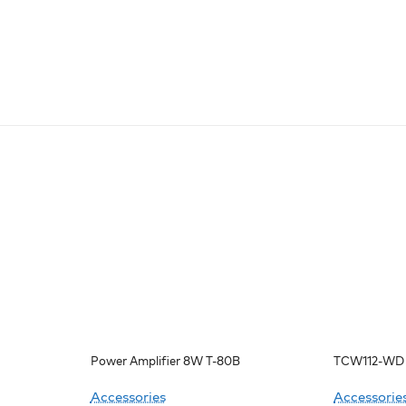
Power Amplifier 8W T-80B
TCW112-WD 
Accessories
Accessorie