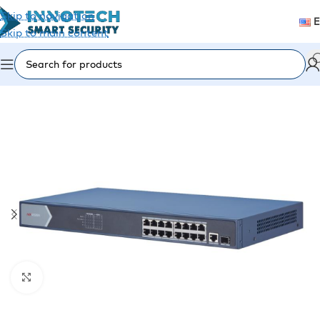
Skip to navigation
Skip to main content
Home
/
Video Surveillance
/
PoE Switches
Click to enlarge