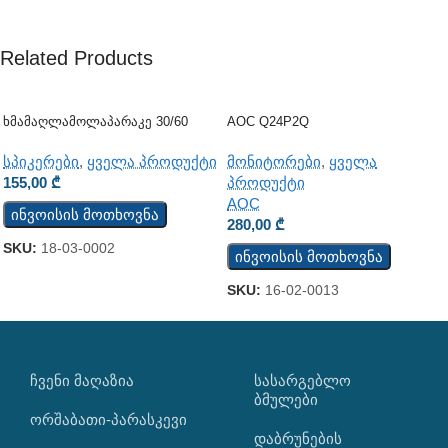
Related Products
Ხმამაღლამოლაპარაკე 30/60
AOC Q24P2Q
Ვატი (ჭერის) (JSH-701)
მონიტორები
,
ყველა
სპიკერები
,
ყველა პროდუქტი
პროდუქტი
155,00
₾
AOC
ინვოისის მოთხოვნა
280,00
₾
SKU:
18-03-0002
ინვოისის მოთხოვნა
SKU:
16-02-0013
ᲩᲕᲔᲜᲘ ᲛᲐᲦᲐᲖᲘᲐ
ᲡᲐᲡᲐᲠᲒᲔᲑᲚᲝ
ᲑᲛᲣᲚᲔᲑᲘ
ორშაბათი-პარასკევი
დაბრუნების