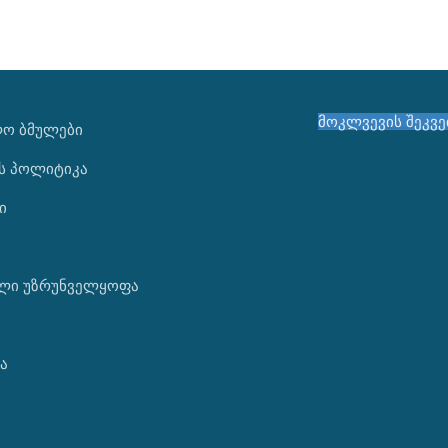
მოკლვევის შეკვ
ᲚᲝ ᲑᲛᲣᲚᲔᲑᲘ
ს პოლიტიკა
ი
ლი უზრუნველყოფა
ა