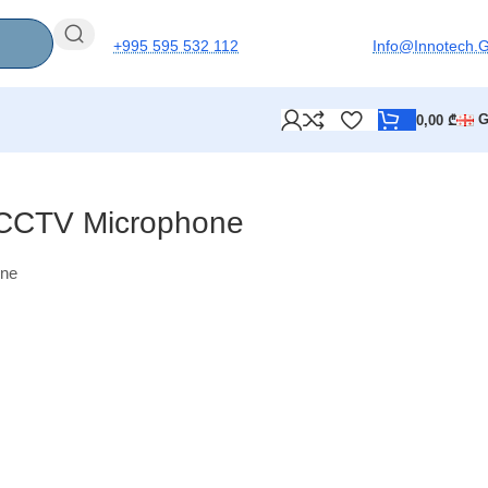
+995 595 532 112
Info@innotech.
0,00
₾
y CCTV Microphone
one