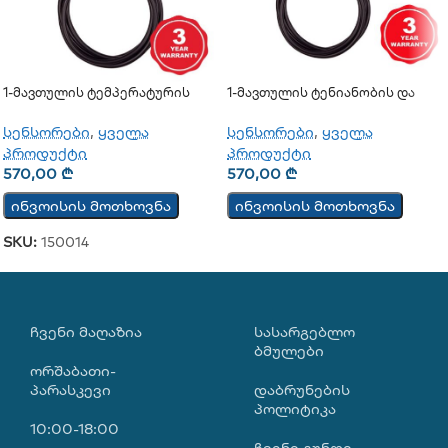
1-Მავთულის Ტემპერატურის
1-Მავთულის Ტენიანობის Და
Სენსორი TST100
Ტემპერატურის Სენსორი
TSH202
სენსორები
,
ყველა
სენსორები
,
ყველა
პროდუქტი
პროდუქტი
570,00
₾
570,00
₾
ინვოისის მოთხოვნა
ინვოისის მოთხოვნა
SKU:
150014
ᲩᲕᲔᲜᲘ ᲛᲐᲦᲐᲖᲘᲐ
ᲡᲐᲡᲐᲠᲒᲔᲑᲚᲝ
ᲑᲛᲣᲚᲔᲑᲘ
ორშაბათი-
პარასკევი
დაბრუნების
პოლიტიკა
10:00-18:00
ჩვენი გუნდი