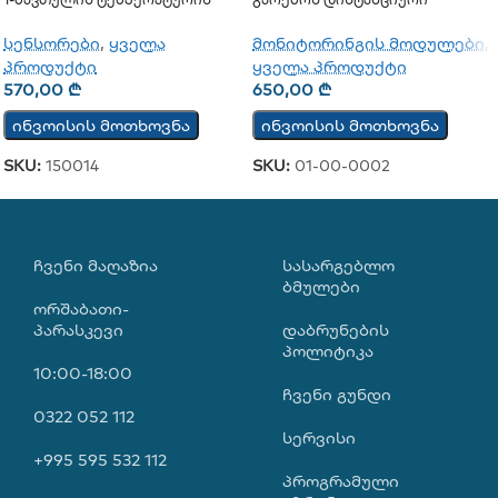
Სენსორი TST100
Მონიტორინგის Დაფა TCW112-
CM
სენსორები
,
ყველა
მონიტორინგის მოდულები
,
პროდუქტი
ყველა პროდუქტი
570,00
₾
650,00
₾
ინვოისის მოთხოვნა
ინვოისის მოთხოვნა
SKU:
150014
SKU:
01-00-0002
ᲩᲕᲔᲜᲘ ᲛᲐᲦᲐᲖᲘᲐ
ᲡᲐᲡᲐᲠᲒᲔᲑᲚᲝ
ᲑᲛᲣᲚᲔᲑᲘ
ორშაბათი-
პარასკევი
დაბრუნების
პოლიტიკა
10:00-18:00
ჩვენი გუნდი
0322 052 112
სერვისი
+995 595 532 112
პროგრამული