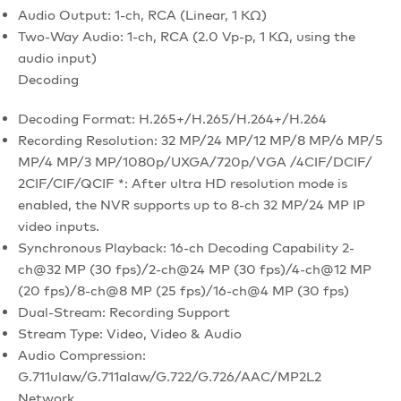
Audio Output: 1-ch, RCA (Linear, 1 KΩ)
Two-Way Audio: 1-ch, RCA (2.0 Vp-p, 1 KΩ, using the
audio input)
Decoding
Decoding Format: H.265+/H.265/H.264+/H.264
Recording Resolution: 32 MP/24 MP/12 MP/8 MP/6 MP/5
MP/4 MP/3 MP/1080p/UXGA/720p/VGA /4CIF/DCIF/
2CIF/CIF/QCIF *: After ultra HD resolution mode is
enabled, the NVR supports up to 8-ch 32 MP/24 MP IP
video inputs.
Synchronous Playback: 16-ch Decoding Capability 2-
ch@32 MP (30 fps)/2-ch@24 MP (30 fps)/4-ch@12 MP
(20 fps)/8-ch@8 MP (25 fps)/16-ch@4 MP (30 fps)
Dual-Stream: Recording Support
Stream Type: Video, Video & Audio
Audio Compression:
G.711ulaw/G.711alaw/G.722/G.726/AAC/MP2L2
Network