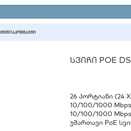
Ი
ᲛᲔᲓᲘᲐ
ᲙᲝᲜᲢᲐᲥᲢᲘ
POE DS-3E0526P-E
Სვიჩი POE DS
26 Პორტიანი (24 X
10/100/1000 Mbps U
10/100/1000 Mbps 
Უმართავი PoE Სვიჩ