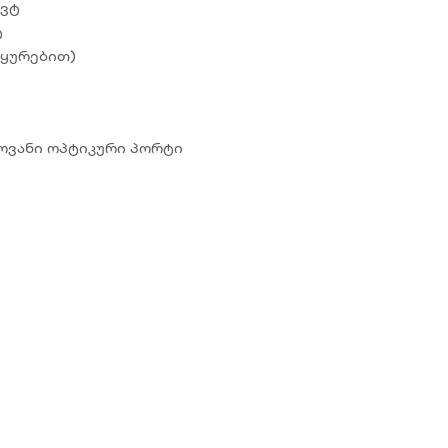
 ვტ
ტ
 ყურებით)
ჭკოვანი ოპტიკური პორტი